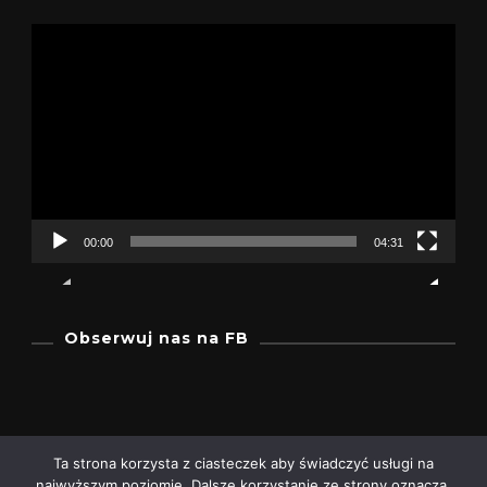
Odtwarzacz
video
00:00
04:31
Obserwuj nas na FB
Ta strona korzysta z ciasteczek aby świadczyć usługi na
najwyższym poziomie. Dalsze korzystanie ze strony oznacza,