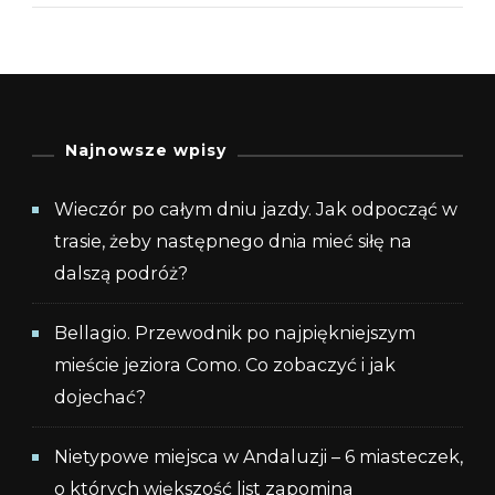
NA
SANTORI
10
PROPOZ
Z
Najnowsze wpisy
NAJPIĘ
Wieczór po całym dniu jazdy. Jak odpocząć w
WIDOK
trasie, żeby następnego dnia mieć siłę na
dalszą podróż?
Bellagio. Przewodnik po najpiękniejszym
mieście jeziora Como. Co zobaczyć i jak
dojechać?
Nietypowe miejsca w Andaluzji – 6 miasteczek,
o których większość list zapomina