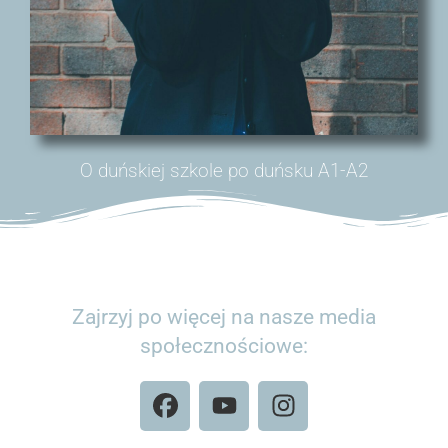
O duńskiej szkole po duńsku A1-A2
Zajrzyj po więcej na nasze media
społecznościowe: