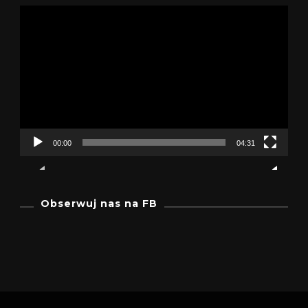
Odtwarzacz
video
00:00
04:31
Obserwuj nas na FB