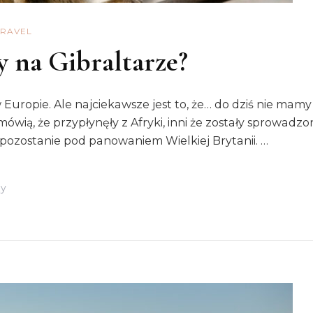
TRAVEL
y na Gibraltarze?
 Europie. Ale najciekawsze jest to, że… do dziś nie mam
ówią, że przypłynęły z Afryki, inni że zostały sprowadzon
 pozostanie pod panowaniem Wielkiej Brytanii. …
Do
zy
Skąd
Wzięły
Się
Małpy
Na
Gibraltarze?