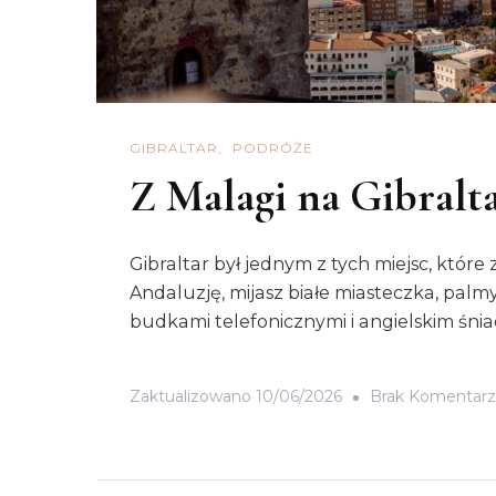
GIBRALTAR
PODRÓŻE
Z Malagi na Gibraltar
Gibraltar był jednym z tych miejsc, które 
Andaluzję, mijasz białe miasteczka, palmy
budkami telefonicznymi i angielskim śni
Zaktualizowano
10/06/2026
Brak Komentarz