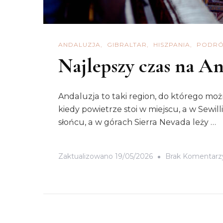
ANDALUZJA
GIBRALTAR
HISZPANIA
PODRÓ
Najlepszy czas na An
Andaluzja to taki region, do którego moż
kiedy powietrze stoi w miejscu, a w Sewil
słońcu, a w górach Sierra Nevada leży …
Zaktualizowano
19/05/2026
Brak Komentarz