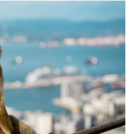
Kiedy
Jechać
Do
Andaluzji?