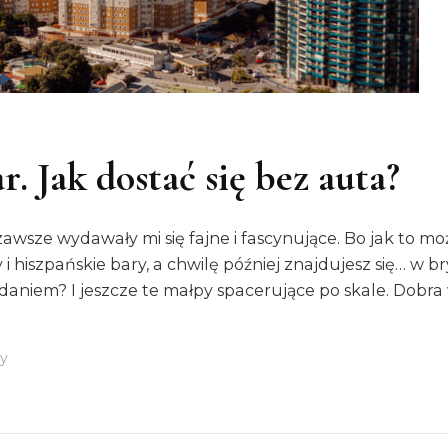
. Jak dostać się bez auta?
zawsze wydawały mi się fajne i fascynujące. Bo jak to moż
 i hiszpańskie bary, a chwilę później znajdujesz się… w 
adaniem? I jeszcze te małpy spacerujące po skale. Dobr
Do
y
Z
Malagi
Na