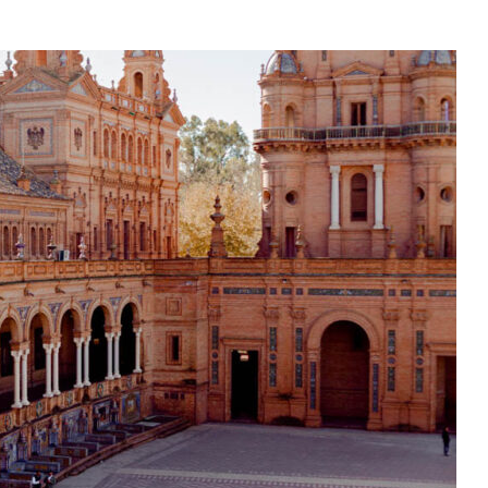
Gibraltar.
Jak
Dostać
Się
Bez
Auta?