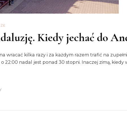
ŻE
daluzję. Kiedy jechać do An
na wracać kilka razy i za każdym razem trafić na zupełni
li o 22:00 nadal jest ponad 30 stopni. Inaczej zimą, kie
Do
y
Najlepszy
Czas
Na
Andaluzję.