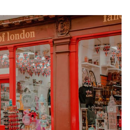
HARRY’EGO
POTTERA