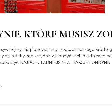
YNIE, KTÓRE MUSISZ Z
sywniejszy, niż planowaliśmy. Podczas naszego krótkie
śmy czas, żeby zanurzyć się w Londyńskich dzielnicach 
isz zobaczyć. NAJPOPULARNIEJSZE ATRAKCJE LONDYNU czy
Do
zy
MIEJSCA
W
LONDYNIE,