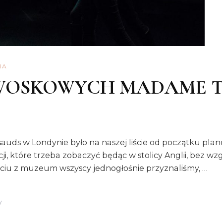
IA
WOSKOWYCH MADAME T
 w Londynie było na naszej liście od początku planow
kcji, które trzeba zobaczyć będąc w stolicy Anglii, bez w
jściu z muzeum wszyscy jednogłośnie przyznaliśmy, …
Do
y
MUZEUM