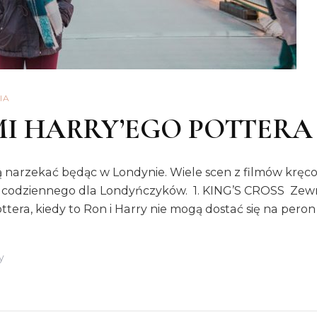
IA
I HARRY’EGO POTTERA
narzekać będąc w Londynie. Wiele scen z filmów kręcono 
u codziennego dla Londyńczyków. 1. KING’S CROSS Zewnę
tera, kiedy to Ron i Harry nie mogą dostać się na peron
Do
y
LONDYN.
ŚLADAMI