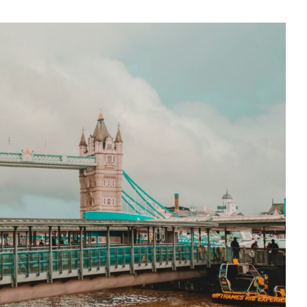
KTÓRE
MUSISZ
ZOBACZYĆ