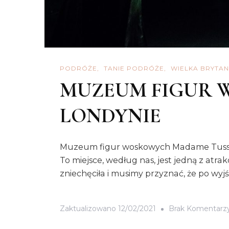
PODRÓŻE
TANIE PODRÓŻE
WIELKA BRYTAN
MUZEUM FIGUR 
LONDYNIE
Muzeum figur woskowych Madame Tussauds
To miejsce, według nas, jest jedną z atra
zniechęciła i musimy przyznać, że po wy
Zaktualizowano
12/02/2021
Brak Komentarz