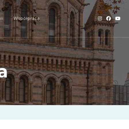
ii
Współpraca
a