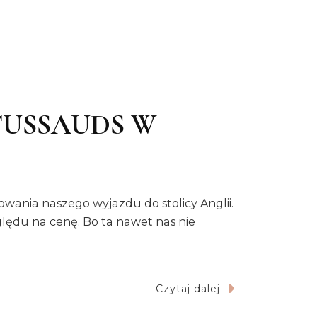
USSAUDS W
ania naszego wyjazdu do stolicy Anglii.
zględu na cenę. Bo ta nawet nas nie
Czytaj dalej