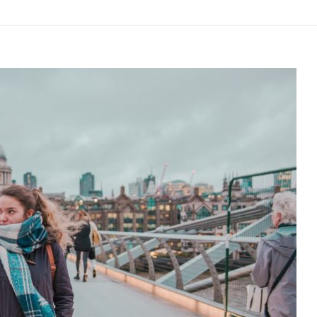
FIGUR
WOSKOWYCH
MADAME
TUSSAUDS
W
LONDYNIE