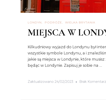
LONDYN
PODRÓŻE
WIELKA BRYTANIA
MIEJSCA W LOND
Kilkudniowy wyjazd do Londynu był inten
wszystkie symbole Londynu, a i znaleźli
jakie są miejsca w Londynie, które mus
będąc w Londynie. Zapisuj je sobie na …
Zaktualizowano
24/02/2023
Brak Komentar