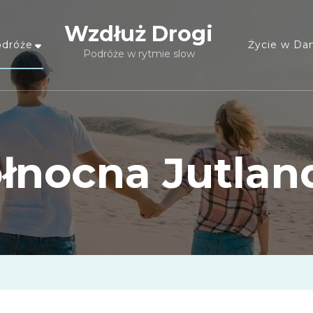
Wzdłuż Drogi
dróże
Życie w Dan
Podróże w rytmie slow
łnocna Jutlan