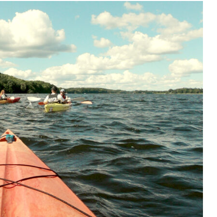
Danii.
Przegląd
Atrakcji