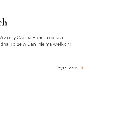
ch
 Wisła czy Czarna Hańcza od razu
na. To, że w Danii nie ma wielkich i
Czytaj dalej