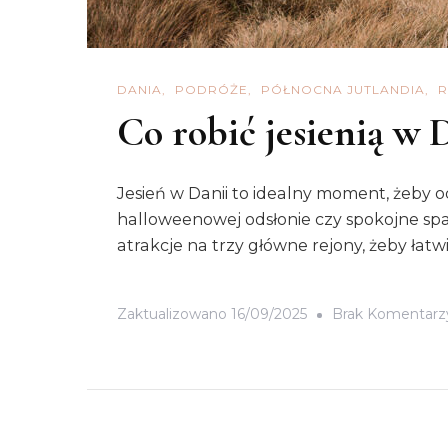
DANIA
PODRÓŻE
PÓŁNOCNA JUTLANDIA
R
Co robić jesienią w D
Jesień w Danii to idealny moment, żeby odk
halloweenowej odsłonie czy spokojne spac
atrakcje na trzy główne rejony, żeby łatw
Zaktualizowano
16/09/2025
Brak Komentarz