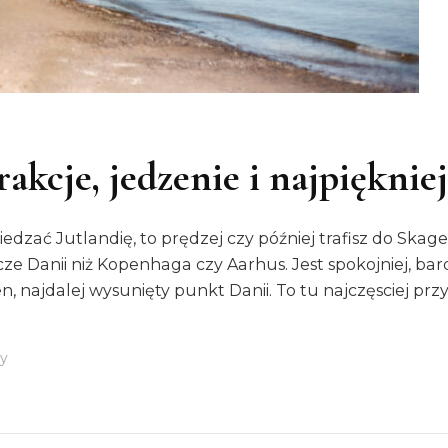
akcje, jedzenie i najpiękniej
iedzać Jutlandię, to prędzej czy później trafisz do Skage
icze Danii niż Kopenhaga czy Aarhus. Jest spokojniej, ba
n, najdalej wysunięty punkt Danii. To tu najczęsciej przy
Do
y
Skagen
I
Grenen.