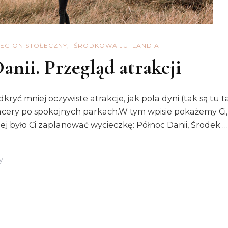
EGION STOŁECZNY
ŚRODKOWA JUTLANDIA
anii. Przegląd atrakcji
ryć mniej oczywiste atrakcje, jak pola dyni (tak są tu ta
ery po spokojnych parkach.W tym wpisie pokażemy Ci, co 
iej było Ci zaplanować wycieczkę: Północ Danii, Środek …
Do
y
Co
Robić
Jesienią
W