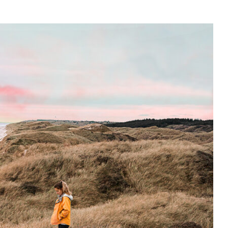
Atrakcje,
Jedzenie
I
Najpiękniejsze
Miejsca