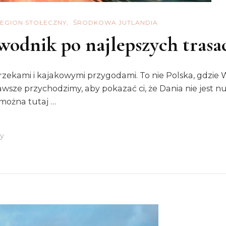
EGION STOŁECZNY
ŚRODKOWA JUTLANDIA
wodnik po najlepszych trasa
 rzekami i kajakowymi przygodami. To nie Polska, gdzie
sze przychodzimy, aby pokazać ci, że Dania nie jest nud
 można tutaj …
Do
y
Kajaki
W
Danii.
Przewodnik
Po
Najlepszych