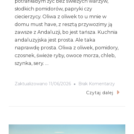
potrafiłabym żyć bez świeżych warzyw,
słodkich pomidorów, papryki czy
ciecierzycy. Oliwa z oliwek to u mnie w
domu must have, z resztą przywozimy ją
zawsze z Andaluzji, bo jest tańsza. Kuchnia
andaluzyjska jest prosta. Ale taka
naprawdę prosta. Oliwa z oliwek, pomidory,
czosnek, świeże ryby, owoce morza, chleb,
szynka, sery. …
Do
Zaktualizowano
11/06/2026
Brak Komentarzy
Co
Czytaj dalej
Warto
Zjeść
W
Andaluzji