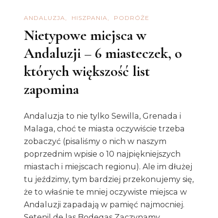
ANDALUZJA
HISZPANIA
PODRÓŻE
Nietypowe miejsca w
Andaluzji – 6 miasteczek, o
których większość list
zapomina
Andaluzja to nie tylko Sewilla, Grenada i
Malaga, choć te miasta oczywiście trzeba
zobaczyć (pisaliśmy o nich w naszym
poprzednim wpisie o 10 najpiękniejszych
miastach i miejscach regionu). Ale im dłużej
tu jeździmy, tym bardziej przekonujemy się,
że to właśnie te mniej oczywiste miejsca w
Andaluzji zapadają w pamięć najmocniej.
Setenil de las Bodegas Zaczynamy …