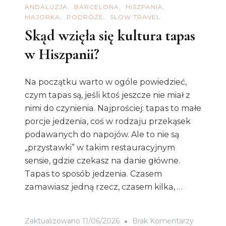
ANDALUZJA
BARCELONA
HISZPANIA
MAJORKA
PODRÓŻE
SLOW TRAVEL
Skąd wzięła się kultura tapas
w Hiszpanii?
Na początku warto w ogóle powiedzieć,
czym tapas są, jeśli ktoś jeszcze nie miał z
nimi do czynienia. Najprościej: tapas to małe
porcje jedzenia, coś w rodzaju przekąsek
podawanych do napojów. Ale to nie są
„przystawki” w takim restauracyjnym
sensie, gdzie czekasz na danie główne.
Tapas to sposób jedzenia. Czasem
zamawiasz jedną rzecz, czasem kilka, …
Do
Zaktualizowano
11/06/2026
Brak Komentarzy