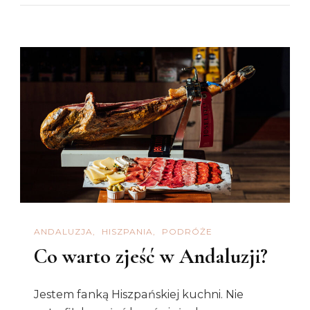
Nazywa
Się
„sherry”
Historia
Wina
Z
Jerez
De
La
Frontera
ANDALUZJA
HISZPANIA
PODRÓŻE
Co warto zjeść w Andaluzji?
Jestem fanką Hiszpańskiej kuchni. Nie