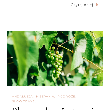
Skąd
Czytaj dalej
Wzięła
Się
Kultura
Tapas
W
Hiszpanii
ANDALUZJA
HISZPANIA
PODRÓŻE
SLOW TRAVEL