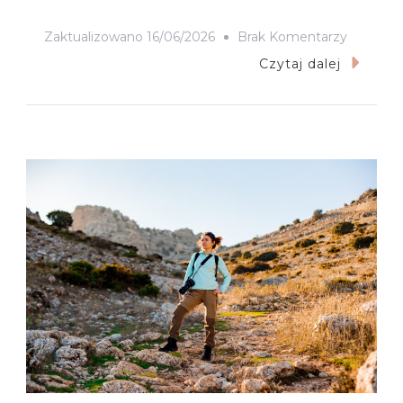
Do
Zaktualizowano
16/06/2026
Brak Komentarzy
Antequer
Czytaj dalej
Idealny
Przysta
Między
Malagą
A
Kordobą