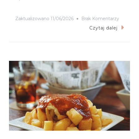
Do
Zaktualizowano
11/06/2026
Brak Komentarzy
Pueblos
Czytaj dalej
Blancos
W
Andaluzji.
Dlaczeg
Wszystki
Te
Miastecz
Są
Białe?