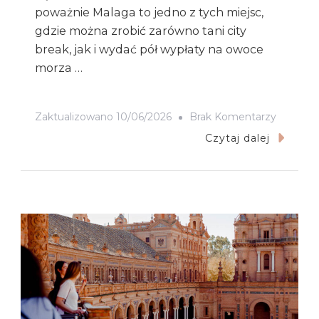
poważnie Malaga to jedno z tych miejsc,
gdzie można zrobić zarówno tani city
break, jak i wydać pół wypłaty na owoce
morza …
Do
Zaktualizowano
10/06/2026
Brak Komentarzy
Ile
Czytaj dalej
Kosztuje
Weeken
W
Maladze
Budżet
2026