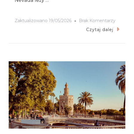
Nevada leży …
Do
Zaktualizowano
19/05/2026
Brak Komentarzy
Najlepsz
Czytaj dalej
Czas
Na
Andaluzję
Kiedy
Jechać
Do
Andaluzji