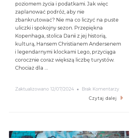
poziomem życia i podatkami. Jak więc
zaplanować podróż, aby nie
zbankrutować? Nie ma co liczyć na puste
uliczki i spokojny sezon. Przepiękna
Kopenhaga, stolica Danii z jej historią,
kulturą, Hansem Christianem Andersenem
i legendarnymi klockami Lego, przyciąga
corocznie coraz większą liczbę turystów.
Chociaż dla …
Do
Zaktualizowano
12/07/2024
Brak Komentarzy
KOPEN
Czytaj dalej
|
ZAPLAN
JĄ
Z