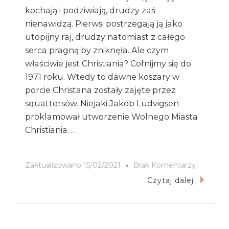
kochają i podziwiają, drudzy zaś
nienawidzą. Pierwsi postrzegają ją jako
utopijny raj, drudzy natomiast z całego
serca pragną by zniknęła. Ale czym
właściwie jest Christiania? Cofnijmy się do
1971 roku. Wtedy to dawne koszary w
porcie Christana zostały zajęte przez
squattersów. Niejaki Jakob Ludvigsen
proklamował utworzenie Wolnego Miasta
Christiania. …
Do
Zaktualizowano
15/02/2021
Brak Komentarzy
NARKOTY
Czytaj dalej
GRAFFIT
I
ANARCHI