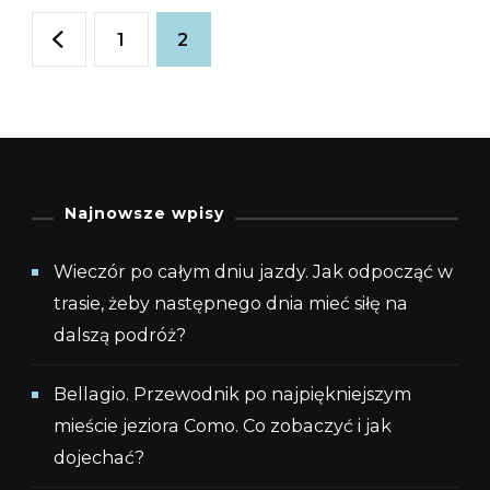
Stronicowanie
CZYLI
Strona
Strona
1
2
PRAWD
wpisów
O
CHRISTI
Najnowsze wpisy
Wieczór po całym dniu jazdy. Jak odpocząć w
trasie, żeby następnego dnia mieć siłę na
dalszą podróż?
Bellagio. Przewodnik po najpiękniejszym
mieście jeziora Como. Co zobaczyć i jak
dojechać?