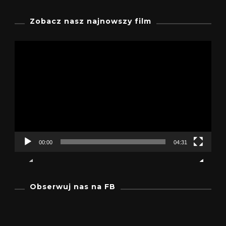
Zobacz nasz najnowszy film
Odtwarzacz
video
00:00
04:31
Obserwuj nas na FB