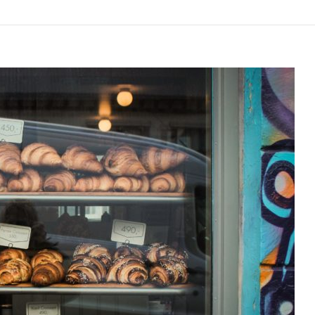
DLA
DZIECI
W
DANII,
KTÓRE
BĘDĄ
STRZAŁEM
W
10!