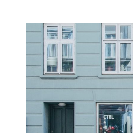
Zj
B
D
Z
J
D
Sł
D