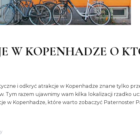
E W KOPENHADZE O KT
tyczne i odkryć atrakcje w Kopenhadze znane tylko prze
ów. Tym razem ujawnimy wam kilka lokalizacji rzadko 
je w Kopenhadze, które warto zobaczyć Paternoster P
Do
y