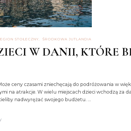
EGION STOŁECZNY
ŚRODKOWA JUTLANDIA
ZIECI W DANII, KTÓRE 
. Może ceny czasami zniechęcają do podróżowania w więk
wymi na atrakcje. W wielu miejscach dzieci wchodzą za da
hcieliby nadwyrężać swojego budżetu. …
Do
y
ATRAKCJE