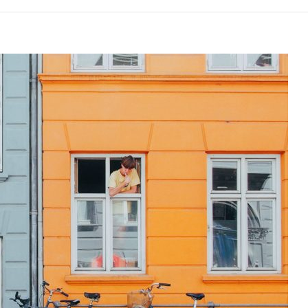
eść,
ędąc
W
anii?
akich
ań
ynie
ania?