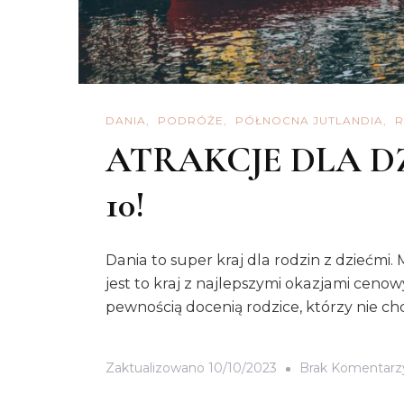
DANIA
PODRÓŻE
PÓŁNOCNA JUTLANDIA
R
ATRAKCJE DLA D
10!
Dania to super kraj dla rodzin z dziećmi
jest to kraj z najlepszymi okazjami ceno
pewnością docenią rodzice, którzy nie c
Zaktualizowano
10/10/2023
Brak Komentarz