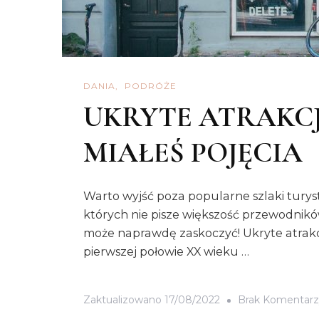
DANIA
PODRÓŻE
UKRYTE ATRAKCJ
MIAŁEŚ POJĘCIA
Warto wyjść poza popularne szlaki turys
których nie pisze większość przewodnik
może naprawdę zaskoczyć! Ukryte atrakc
pierwszej połowie XX wieku …
Zaktualizowano
17/08/2022
Brak Komentarz