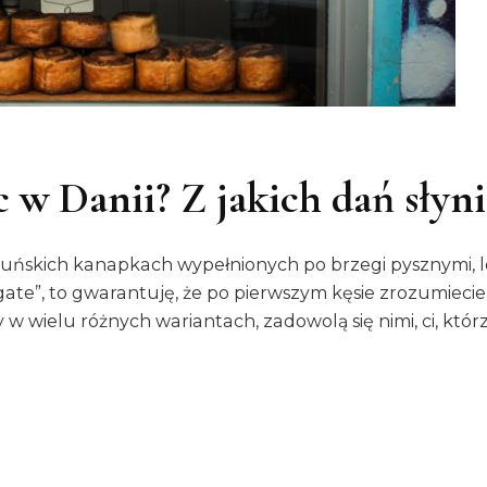
c w Danii? Z jakich dań słyn
 duńskich kanapkach wypełnionych po brzegi pysznymi, 
ate”, to gwarantuję, że po pierwszym kęsie zrozumiecie
w wielu różnych wariantach, zadowolą się nimi, ci, którz
o
o
arto