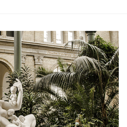
UKRYTE
ATRAKCJE
W
KOPENHADZE
O
KTÓRYCH
NIE
MIAŁEŚ
POJĘCIA