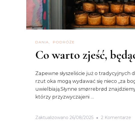
DANIA
PODRÓŻE
Co warto zjeść, będą
Zapewne słyszeliście już o tradycyjnych
rzut oka mogą wydawać się nieco „za bog
uwielbiają.Słynne smørrebrød znajdziemy 
którzy przyzwyczajeni …
D
Zaktualizowano
26/08/2025
2 Komentarze
C
W