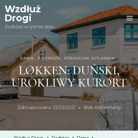
Wzdłuż
Drogi
Podróże w rytmie slow
DANIA
PODRÓŻE
PÓŁNOCNA JUTLANDIA
LØKKEN: DUŃSKI,
UROKLIWY KURORT
Do
Zaktualizowano
23/02/2021
Brak Komentarzy
LØKKE
DUŃSKI
UROKL