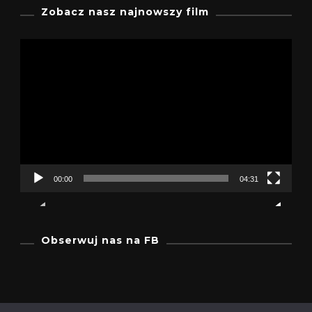
Zobacz nasz najnowszy film
Odtwarzacz
video
00:00
04:31
Obserwuj nas na FB