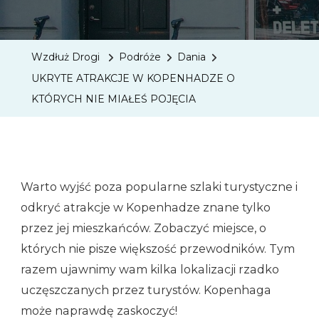
UKRYT
ATRAK
W
Wzdłuż Drogi
Podróże
Dania
KOPEN
UKRYTE ATRAKCJE W KOPENHADZE O
O
KTÓRYCH NIE MIAŁEŚ POJĘCIA
KTÓRY
NIE
MIAŁE
POJĘCI
Warto wyjść poza popularne szlaki turystyczne i
odkryć atrakcje w Kopenhadze znane tylko
przez jej mieszkańców. Zobaczyć miejsce, o
których nie pisze większość przewodników. Tym
razem ujawnimy wam kilka lokalizacji rzadko
uczęszczanych przez turystów. Kopenhaga
może naprawdę zaskoczyć!