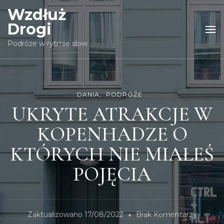
Wzdłuż
Drogi
Podróże w rytmie slow
DANIA
PODRÓŻE
UKRYTE ATRAKCJE W
KOPENHADZE O
KTÓRYCH NIE MIAŁEŚ
POJĘCIA
Do
Zaktualizowano
17/08/2022
Brak Komentarzy