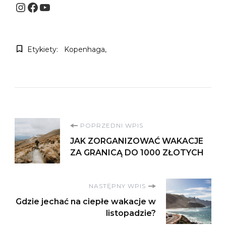
Instagram
Facebook
YouTube
Etykiety:
Kopenhaga
Nawigacja
POPRZEDNI WPIS
JAK ZORGANIZOWAĆ WAKACJE
wpisu
ZA GRANICĄ DO 1000 ZŁOTYCH
NASTĘPNY WPIS
Gdzie jechać na ciepłe wakacje w
listopadzie?