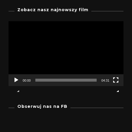
Zobacz nasz najnowszy film
Odtwarzacz
video
00:00
04:31
Obserwuj nas na FB