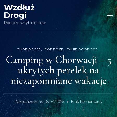
Wzdłuż
Drogi
Podróże w rytmie slow
CHORWACJA
PODRÓŻE
TANIE PODRÓŻE
Camping w Chorwacji – 5
ukrytych perełek na
niezapomniane wakacje
Do
Zaktualizowano
16/04/2025
Brak Komentarzy
Campin
W