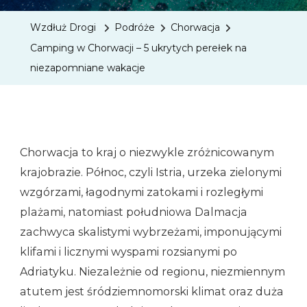
Chorwac
Wzdłuż Drogi
Podróże
Chorwacja
–
Camping w Chorwacji – 5 ukrytych perełek na
5
niezapomniane wakacje
Ukrytyc
Perełek
Na
Niezap
Chorwacja to kraj o niezwykle zróżnicowanym
Wakacj
krajobrazie. Północ, czyli Istria, urzeka zielonymi
wzgórzami, łagodnymi zatokami i rozległymi
plażami, natomiast południowa Dalmacja
zachwyca skalistymi wybrzeżami, imponującymi
klifami i licznymi wyspami rozsianymi po
Adriatyku. Niezależnie od regionu, niezmiennym
atutem jest śródziemnomorski klimat oraz duża