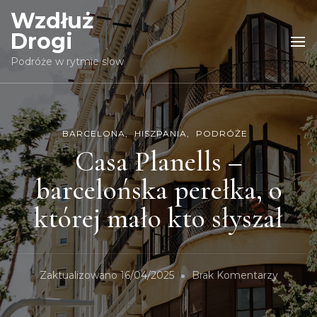
Wzdłuż
Drogi
Podróże w rytmie slow
BARCELONA
HISZPANIA
PODRÓŻE
Casa Planells –
barcelońska perełka, o
której mało kto słyszał
Zaktualizowano
16/04/2025
Brak Komentarzy