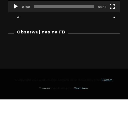
00:00
04:31
Obserwuj nas na FB
© Copyright 2025 Wzdłuż Drogi.
Blossom Travel | Stworzony przez
Blossom
Themes
.Napędzane przez
WordPress
.