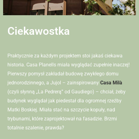
Ciekawostka
Praktycznie za każdym projektem stoi jakaś ciekawa
historia. Casa Planells miała wyglądać zupełnie inaczej!
Pierwszy pomysł zakładał budowę zwykłego domu
jednorodzinnego, a Jujol – zainspirowany
Casa Milà
(czyli słynną „La Pedrerą” od Gaudiego) – chciał, żeby
budynek wyglądał jak piedestał dla ogromnej rzeźby
Matki Boskiej. Miała stać na szczycie kopuły, nad
trybunami, które zaprojektował na fasadzie. Brzmi
totalnie szalenie, prawda?