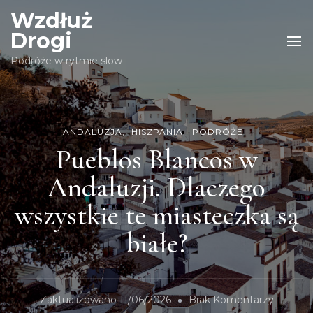
Wzdłuż
Drogi
Podróże w rytmie slow
ANDALUZJA
HISZPANIA
PODRÓŻE
Pueblos Blancos w
Andaluzji. Dlaczego
wszystkie te miasteczka są
białe?
Zaktualizowano
11/06/2026
Brak Komentarzy