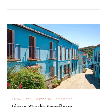
ANDALUZJA
HISZPANIA
PODRÓŻE
Júzcar. Wioska Smerfów w