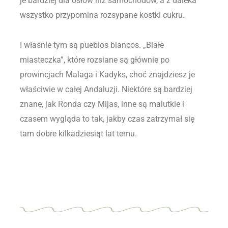
je bardziej dla osłów niż samochodów, a z daleka
wszystko przypomina rozsypane kostki cukru.
I właśnie tym są pueblos blancos. „Białe
miasteczka”, które rozsiane są głównie po
prowincjach Malaga i Kadyks, choć znajdziesz je
właściwie w całej Andaluzji. Niektóre są bardziej
znane, jak
Ronda
czy
Mijas
, inne są malutkie i
czasem wygląda to tak, jakby czas zatrzymał się
tam dobre kilkadziesiąt lat temu.