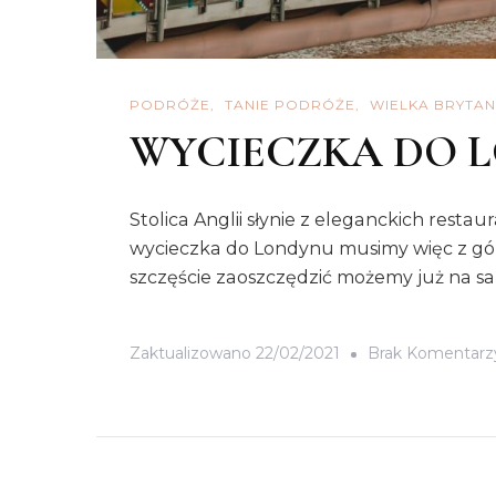
PODRÓŻE
TANIE PODRÓŻE
WIELKA BRYTAN
WYCIECZKA DO 
Stolica Anglii słynie z eleganckich rest
wycieczka do Londynu musimy więc z góry 
szczęście zaoszczędzić możemy już na sam
Zaktualizowano
22/02/2021
Brak Komentarz