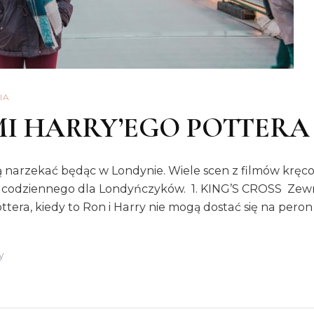
IA
I HARRY’EGO POTTERA
narzekać będąc w Londynie. Wiele scen z filmów kręcono 
u codziennego dla Londyńczyków. 1. KING’S CROSS Zewnę
tera, kiedy to Ron i Harry nie mogą dostać się na peron
Do
y
LONDYN.
ŚLADAMI