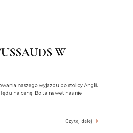
USSAUDS W
ania naszego wyjazdu do stolicy Anglii.
zględu na cenę. Bo ta nawet nas nie
Czytaj dalej