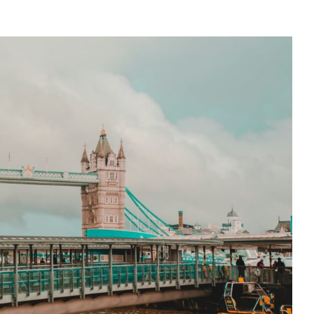
HARRY’EGO
POTTERA