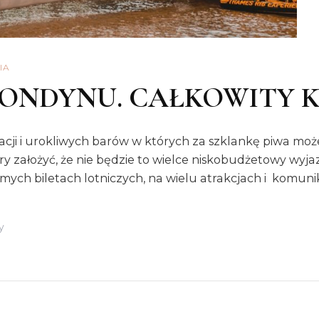
IA
LONDYNU. CAŁKOWITY 
auracji i urokliwych barów w których za szklankę piwa m
założyć, że nie będzie to wielce niskobudżetowy wyjazd
ych biletach lotniczych, na wielu atrakcjach i komunika
Do
y
WYCIECZKA
DO
LONDYNU.
CAŁKOWITY