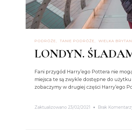
PODRÓŻE
TANIE PODRÓŻE
WIELKA BRYTAN
LONDYN. ŚLADAM
Fani przygód Harry’ego Pottera nie mogą 
miejsca te są zwykle dostępne do użytk
zobaczymy w drugiej części Harry’ego Pot
Zaktualizowano
23/02/2021
Brak Komentarz