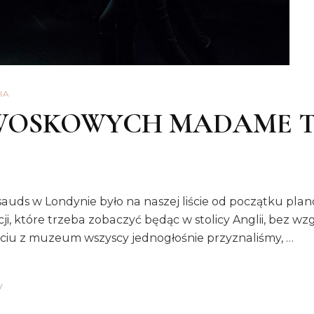
IA
WOSKOWYCH MADAME T
 w Londynie było na naszej liście od początku planow
kcji, które trzeba zobaczyć będąc w stolicy Anglii, bez w
jściu z muzeum wszyscy jednogłośnie przyznaliśmy, …
Do
y
MUZEUM