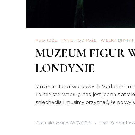
PODRÓŻE
TANIE PODRÓŻE
WIELKA BRYTAN
MUZEUM FIGUR 
LONDYNIE
Muzeum figur woskowych Madame Tussauds
To miejsce, według nas, jest jedną z atra
zniechęciła i musimy przyznać, że po wy
Zaktualizowano
12/02/2021
Brak Komentarz