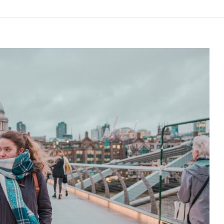
FIGUR
WOSKOWYCH
MADAME
TUSSAUDS
W
LONDYNIE