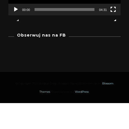
00:00
04:31
Obserwuj nas na FB
© Copyright 2025 Wzdłuż Drogi.
Blossom Travel | Stworzony przez
Blossom
Themes
.Napędzane przez
WordPress
.