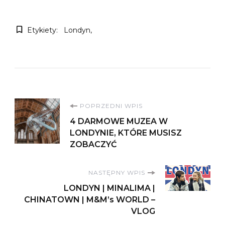
Etykiety:
Londyn
Nawigacja
POPRZEDNI WPIS
4 DARMOWE MUZEA W
wpisu
LONDYNIE, KTÓRE MUSISZ
ZOBACZYĆ
NASTĘPNY WPIS
LONDYN | MINALIMA |
CHINATOWN | M&M’s WORLD –
VLOG