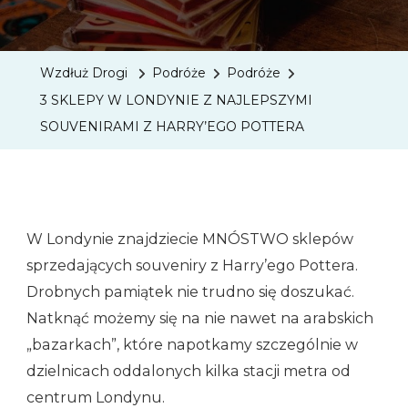
3
SKLEP
W
Wzdłuż Drogi
Podróże
Podróże
LONDY
3 SKLEPY W LONDYNIE Z NAJLEPSZYMI
Z
SOUVENIRAMI Z HARRY’EGO POTTERA
NAJLE
SOUVE
Z
HARRY
W Londynie znajdziecie MNÓSTWO sklepów
POTTE
sprzedających souveniry z Harry’ego Pottera.
Drobnych pamiątek nie trudno się doszukać.
Natknąć możemy się na nie nawet na arabskich
„bazarkach”, które napotkamy szczególnie w
dzielnicach oddalonych kilka stacji metra od
centrum Londynu.