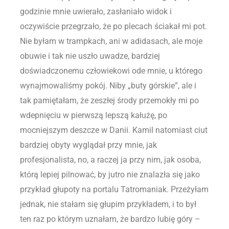
godzinie mnie uwierało, zasłaniało widok i
oczywiście przegrzało, że po plecach ściakał mi pot.
Nie byłam w trampkach, ani w adidasach, ale moje
obuwie i tak nie uszło uwadze, bardziej
doświadczonemu człowiekowi ode mnie, u którego
wynajmowaliśmy pokój. Niby „buty górskie”, ale i
tak pamiętałam, że zeszłej środy przemokły mi po
wdepnięciu w pierwszą lepszą kałużę, po
mocniejszym deszcze w Danii. Kamil natomiast ciut
bardziej obyty wyglądał przy mnie, jak
profesjonalista, no, a raczej ja przy nim, jak osoba,
którą lepiej pilnować, by jutro nie znalazła się jako
przykład głupoty na portalu Tatromaniak. Przeżyłam
jednak, nie stałam się głupim przykładem, i to był
ten raz po którym uznałam, że bardzo lubię góry –