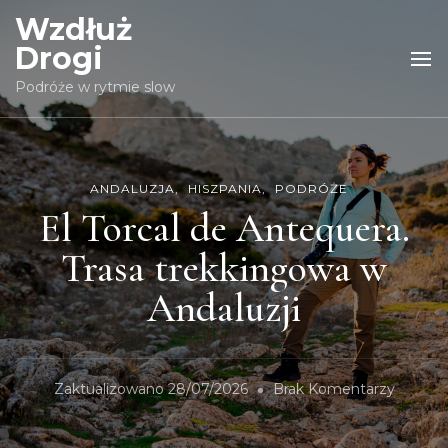
Wzdłuż
Drogi
Podróże w rytmie slow
ANDALUZJA
HISZPANIA
PODRÓŻE
El Torcal de Antequera.
Trasa trekkingowa w
Andaluzji
Zaktualizowano
28/07/2026
Brak Komentarzy