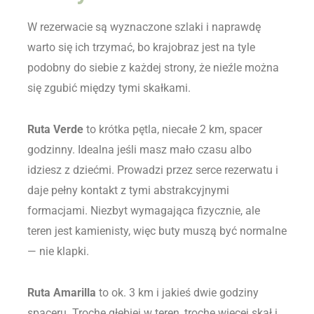
W rezerwacie są wyznaczone szlaki i naprawdę
warto się ich trzymać, bo krajobraz jest na tyle
podobny do siebie z każdej strony, że nieźle można
się zgubić między tymi skałkami.
Ruta Verde
to krótka pętla, niecałe 2 km, spacer
godzinny. Idealna jeśli masz mało czasu albo
idziesz z dziećmi. Prowadzi przez serce rezerwatu i
daje pełny kontakt z tymi abstrakcyjnymi
formacjami. Niezbyt wymagająca fizycznie, ale
teren jest kamienisty, więc buty muszą być normalne
— nie klapki.
Ruta Amarilla
to ok. 3 km i jakieś dwie godziny
spaceru. Trochę głębiej w teren, trochę więcej skał i