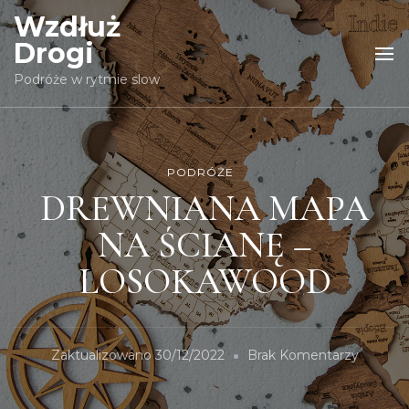
Wzdłuż
Drogi
Podróże w rytmie slow
PODRÓŻE
DREWNIANA MAPA
NA ŚCIANĘ –
LOSOKAWOOD
Do
Zaktualizowano
30/12/2022
Brak Komentarzy
DREWN
MAPA