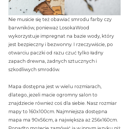
Nie musicie się też obawiać smrodu farby czy
barwników, ponieważ LosokaWood
wykorzystuje impregnat na bazie wody, który
jest bezpieczny i bezwonny. I rzeczywiście, po
otwarciu paczki od razu czuć tylko ładny
zapach drewna, żadnych sztucznych i
szkodliwych smrodów.
Mapa dostępna jest w wielu rozmiarach,
dlatego, jeżeli macie ogromny salon to
znajdziecie również coś dla siebie. Nasz rozmiar
mapy to 160x100cm. Najmniejsza dostępna
mapa ma 90x56cm, a największa aż 256x160cm.
Ponadto możecie zamówić ją w innym języku niż