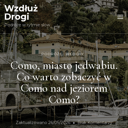
Wzdłuż
Drogi
Podróże w rytmie slow
PODRÓŻE
WŁOCHY
Como, miasto jedwabiu.
Co warto zobaczyć w
Como nad jeziorem
Como?
Zaktualizowano
26/05/2026
Brak Komentarzy