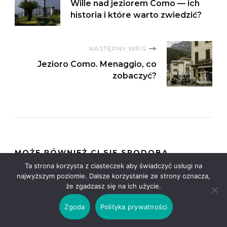
Wille nad jeziorem Como — ich
historia i które warto zwiedzić?
NASTĘPNY WPIS
Jezioro Como. Menaggio, co
zobaczyć?
MOŻE RÓWNIEŻ CI SIĘ SPODOBA
Ta strona korzysta z ciasteczek aby świadczyć usługi na
najwyższym poziomie. Dalsze korzystanie ze strony oznacza,
że zgadzasz się na ich użycie.
Zgoda
Polityka prywatności