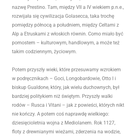
nazwę Prestino. Tam, między VII a IV wiekiem p.n.e.,
rozwijała się cywilizacja Golasecca, taka trochę
pomiędzy północą a południem, między Celtami z
Alp a Etruskami z włoskich równin. Como miało być
pomostem – kulturowym, handlowym, a może też
takim codziennym, życiowym.
Potem przyszły wieki, które przesuwamy wzrokiem
w podręcznikach – Goci, Longobardowie, Otto I i
biskup Gualdone, który, jak wielu duchownych, był
bardziej politykiem niż świętym. Przyszły walki
rodów – Rusca i Vitani – jak z powieści, których nikt
nie kończy. A potem coś naprawdę wielkiego:
dziesięcioletnia wojna z Mediolanem. Rok 1127,
floty z drewnianymi wieżami, zderzenia na wodzie,