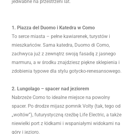
jedwabne na przestrzeni lat.
1. Piazza del Duomo i Katedra w Como
To serce miasta – pełne kawiarenek, turystów i
mieszkańców. Sama katedra, Duomo di Como,
zachwyca już z zewnątrz swoją fasadą z jasnego
marmuru, a w środku znajdziesz piękne sklepienia i
zdobienia typowe dla stylu gotycko-renesansowego.
2. Lungolago – spacer nad jeziorem
Nabrzeże Como to idealne miejsce na powolny
spacer. Po drodze mijasz pomnik Volty (tak, tego od
„woltów”), futurystyczną rzeźbę Life Electric, a także
niewielki port z łódkami i wspaniałymi widokami na
góry i jezioro.