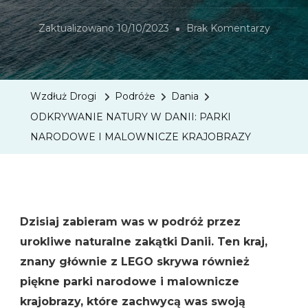
Do
Zaktualizowano
10/10/2023
Brak Komentarzy
ODKRY
NATUR
W
Wzdłuż Drogi
Podróże
Dania
DANII:
ODKRYWANIE NATURY W DANII: PARKI
PARKI
NARODOWE I MALOWNICZE KRAJOBRAZY
NARO
I
MALOW
KRAJO
Dzisiaj zabieram was w podróż przez
urokliwe naturalne zakątki Danii. Ten kraj,
znany głównie z LEGO skrywa również
piękne parki narodowe i malownicze
krajobrazy, które zachwycą was swoją