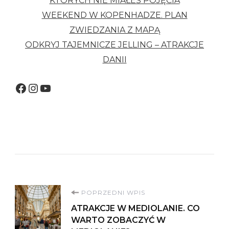
KTÓRYCH NIE MIAŁEŚ POJĘCIA
WEEKEND W KOPENHADZE. PLAN
ZWIEDZANIA Z MAPĄ
ODKRYJ TAJEMNICZE JELLING – ATRAKCJE
DANII
Facebook
Instagram
YouTube
Nawigacja
POPRZEDNI WPIS
ATRAKCJE W MEDIOLANIE. CO
wpisu
WARTO ZOBACZYĆ W