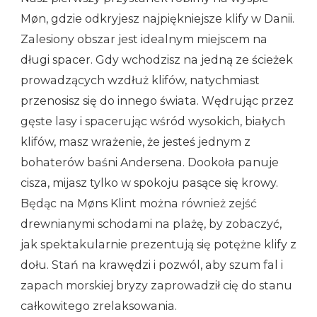
Møn, gdzie odkryjesz najpiękniejsze klify w Danii.
Zalesiony obszar jest idealnym miejscem na
długi spacer. Gdy wchodzisz na jedną ze ścieżek
prowadzących wzdłuż klifów, natychmiast
przenosisz się do innego świata. Wędrując przez
gęste lasy i spacerując wśród wysokich, białych
klifów, masz wrażenie, że jesteś jednym z
bohaterów baśni Andersena. Dookoła panuje
cisza, mijasz tylko w spokoju pasące się krowy.
Będąc na Møns Klint można również zejść
drewnianymi schodami na plażę, by zobaczyć,
jak spektakularnie prezentują się potężne klify z
dołu. Stań na krawędzi i pozwól, aby szum fal i
zapach morskiej bryzy zaprowadził cię do stanu
całkowitego zrelaksowania.