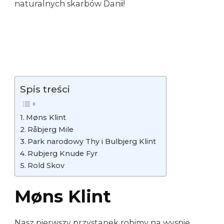
naturalnych skarbów Danii!
Spis treści
Møns Klint
Råbjerg Mile
Park narodowy Thy i Bulbjerg Klint
Rubjerg Knude Fyr
Rold Skov
Møns Klint
Nasz pierwszy przystanek robimy na wyspie