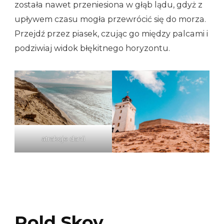
została nawet przeniesiona w głąb lądu, gdyż z
upływem czasu mogła przewrócić się do morza.
Przejdź przez piasek, czując go między palcami i
podziwiaj widok błękitnego horyzontu.
atrakcje danii
Rold Skov