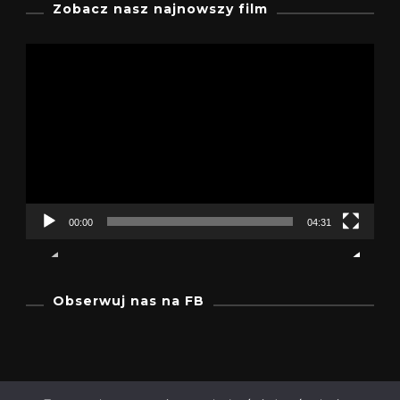
Zobacz nasz najnowszy film
Odtwarzacz
video
00:00
04:31
Obserwuj nas na FB