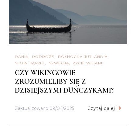
DANIA
PODRÓŻE
PÓŁNOCNA JUTLANDIA
SLOW TRAVEL
SZWECJA
ŻYCIE W DANII
CZY WIKINGOWIE
ZROZUMIELIBY SIĘ Z
DZISIEJSZYMI DUŃCZYKAMI?
Zaktualizowano
09/04/2025
Czytaj dalej