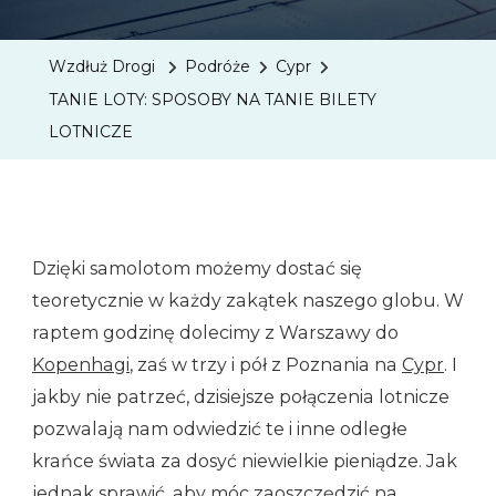
LOTY:
SPOSO
Wzdłuż Drogi
Podróże
Cypr
NA
TANIE LOTY: SPOSOBY NA TANIE BILETY
TANIE
LOTNICZE
BILETY
LOTNIC
Dzięki samolotom możemy dostać się
teoretycznie w każdy zakątek naszego globu. W
raptem godzinę dolecimy z Warszawy do
Kopenhagi
, zaś w trzy i pół z Poznania na
Cypr
. I
jakby nie patrzeć, dzisiejsze połączenia lotnicze
pozwalają nam odwiedzić te i inne odległe
krańce świata za dosyć niewielkie pieniądze. Jak
jednak sprawić, aby móc zaoszczędzić na