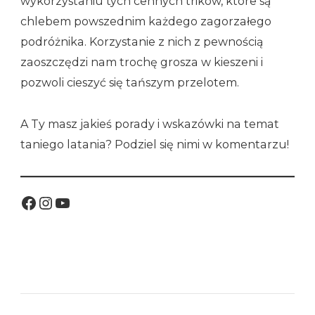
wykorzystaniu tych cennych trików, które są
chlebem powszednim każdego zagorzałego
podróżnika. Korzystanie z nich z pewnością
zaoszczędzi nam trochę grosza w kieszeni i
pozwoli cieszyć się tańszym przelotem.
A Ty masz jakieś porady i wskazówki na temat
taniego latania? Podziel się nimi w komentarzu!
Facebook
Instagram
YouTube