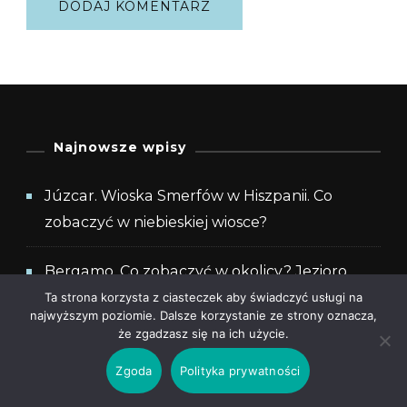
Najnowsze wpisy
Júzcar. Wioska Smerfów w Hiszpanii. Co
zobaczyć w niebieskiej wiosce?
Bergamo. Co zobaczyć w okolicy? Jezioro,
góry i miasteczka, o których nikt Ci nie powie
Ta strona korzysta z ciasteczek aby świadczyć usługi na
najwyższym poziomie. Dalsze korzystanie ze strony oznacza,
że zgadzasz się na ich użycie.
Wieczór po całym dniu jazdy. Jak odpocząć w
Zgoda
Polityka prywatności
trasie, żeby następnego dnia mieć siłę na
dalszą podróż?