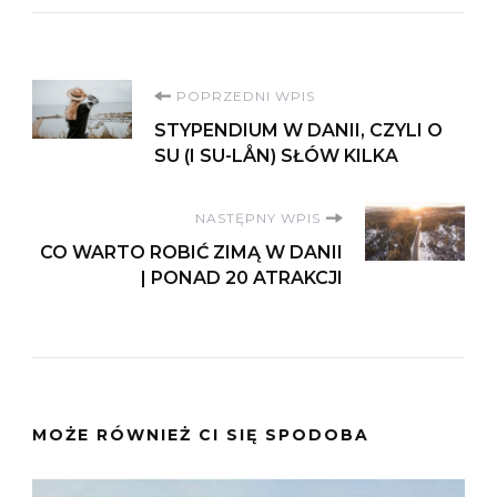
Nawigacja
POPRZEDNI WPIS
STYPENDIUM W DANII, CZYLI O
wpisu
SU (I SU-LÅN) SŁÓW KILKA
NASTĘPNY WPIS
CO WARTO ROBIĆ ZIMĄ W DANII
| PONAD 20 ATRAKCJI
MOŻE RÓWNIEŻ CI SIĘ SPODOBA