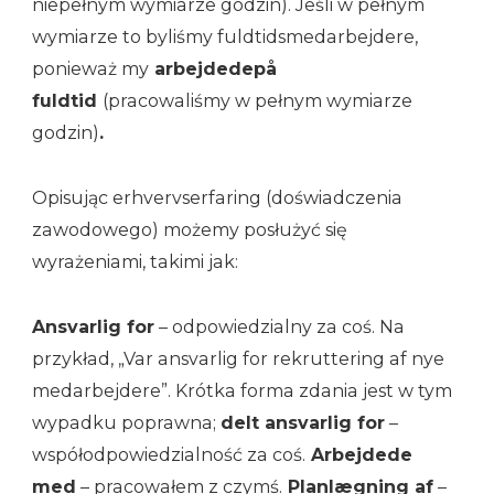
niepełnym wymiarze godzin). Jeśli w pełnym
wymiarze to byliśmy fuldtidsmedarbejdere,
ponieważ my
arbejdede
på
fuldtid
(pracowaliśmy w pełnym wymiarze
godzin)
.
Opisując erhvervserfaring (doświadczenia
zawodowego) możemy posłużyć się
wyrażeniami, takimi jak:
Ansvarlig for
– odpowiedzialny za coś. Na
przykład, „Var ansvarlig for rekruttering af nye
medarbejdere”. Krótka forma zdania jest w tym
wypadku poprawna;
delt ansvarlig for
–
współodpowiedzialność za coś.
Arbejdede
med
– pracowałem z czymś.
Planlægning af
–