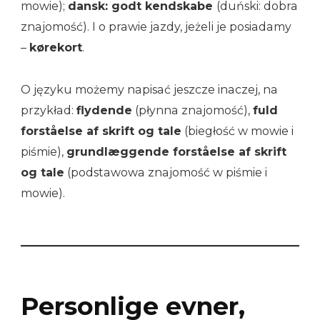
mowie);
dansk: godt kendskabe
(duński: dobra
znajomość). I o prawie jazdy, jeżeli je posiadamy
–
kørekort
.
O języku możemy napisać jeszcze inaczej, na
przykład:
flydende
(płynna znajomość),
fuld
forståelse af skrift og tale
(biegłość w mowie i
piśmie),
grundlæggende forståelse af skrift
og tale
(podstawowa znajomość w piśmie i
mowie).
Personlige evner,