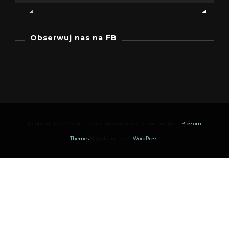
Obserwuj nas na FB
© Copyright 2025 Wzdłuż Drogi.
Blossom Travel | Stworzony przez
Blossom
Themes
.Napędzane przez
WordPress
.