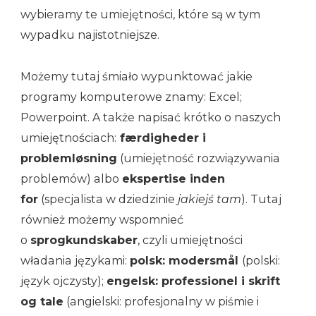
wybieramy te umiejętności, które są w tym
wypadku najistotniejsze.
Możemy tutaj śmiało wypunktować jakie
programy komputerowe znamy: Excel;
Powerpoint. A także napisać krótko o naszych
umiejętnościach:
færdigheder i
problemløsning
(umiejętność rozwiązywania
problemów) albo
ekspertise inden
for
(specjalista w dziedzinie
jakiejś tam
). Tutaj
również możemy wspomnieć
o
sprogkundskaber
, czyli umiejętności
władania językami:
polsk: modersmål
(polski:
język ojczysty);
engelsk: professionel i skrift
og tale
(angielski: profesjonalny w piśmie i