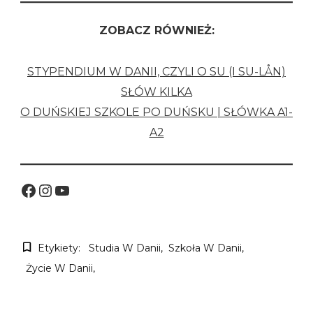
ZOBACZ RÓWNIEŻ:
STYPENDIUM W DANII, CZYLI O SU (I SU-LÅN)
SŁÓW KILKA
O DUŃSKIEJ SZKOLE PO DUŃSKU | SŁÓWKA A1-
A2
Facebook
Instagram
YouTube
Etykiety:
Studia W Danii
Szkoła W Danii
Życie W Danii