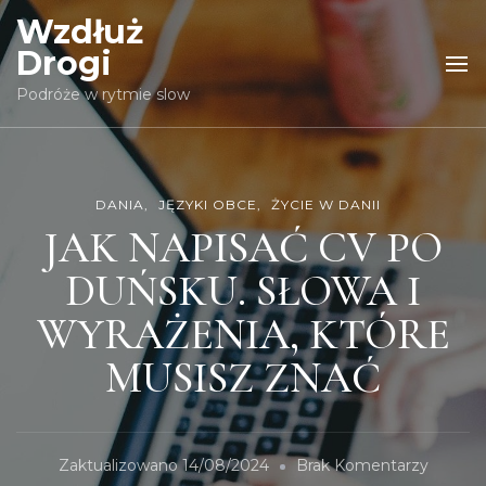
Wzdłuż
Drogi
Podróże w rytmie slow
DANIA
JĘZYKI OBCE
ŻYCIE W DANII
JAK NAPISAĆ CV PO
DUŃSKU. SŁOWA I
WYRAŻENIA, KTÓRE
MUSISZ ZNAĆ
Do
Zaktualizowano
14/08/2024
Brak Komentarzy