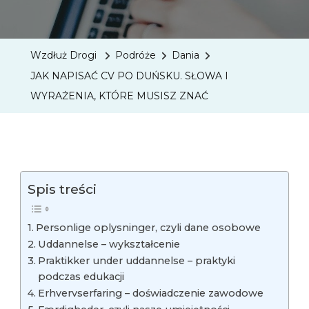
JAK
NAPIS
CV
Wzdłuż Drogi
Podróże
Dania
PO
JAK NAPISAĆ CV PO DUŃSKU. SŁOWA I
DUŃSK
WYRAŻENIA, KTÓRE MUSISZ ZNAĆ
SŁOWA
I
WYRAŻ
KTÓRE
MUSIS
Spis treści
ZNAĆ
Personlige oplysninger, czyli dane osobowe
Uddannelse – wykształcenie
Praktikker under uddannelse – praktyki
podczas edukacji
Erhvervserfaring – doświadczenie zawodowe