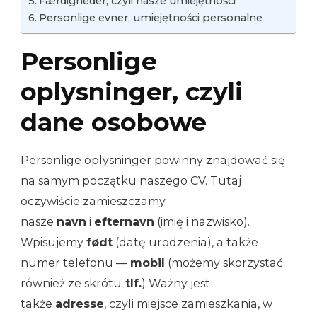
Færdigheder, czyli nasze umiejętności
Personlige evner, umiejętności personalne
Personlige
oplysninger, czyli
dane osobowe
Personlige oplysninger powinny znajdować się
na samym początku naszego CV. Tutaj
oczywiście zamieszczamy
nasze
navn
i
efternavn
(imię i nazwisko).
Wpisujemy
født
(datę urodzenia), a także
numer telefonu —
mobil
(możemy skorzystać
również ze skrótu
tlf.
) Ważny jest
także
adresse
, czyli miejsce zamieszkania, w