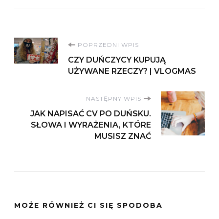
Nawigacja
POPRZEDNI WPIS
CZY DUŃCZYCY KUPUJĄ
wpisu
UŻYWANE RZECZY? | VLOGMAS
NASTĘPNY WPIS
JAK NAPISAĆ CV PO DUŃSKU.
SŁOWA I WYRAŻENIA, KTÓRE
MUSISZ ZNAĆ
MOŻE RÓWNIEŻ CI SIĘ SPODOBA