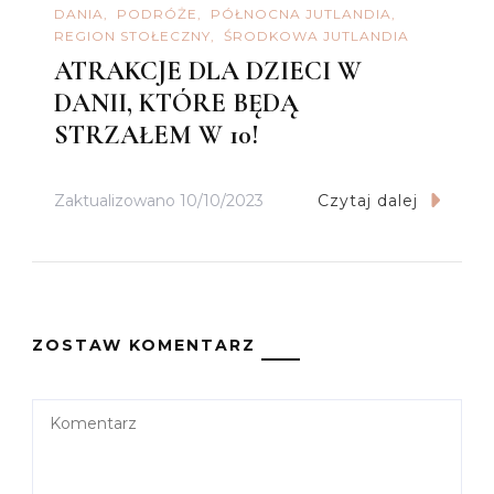
DANIA
PODRÓŻE
PÓŁNOCNA JUTLANDIA
REGION STOŁECZNY
ŚRODKOWA JUTLANDIA
ATRAKCJE DLA DZIECI W
DANII, KTÓRE BĘDĄ
STRZAŁEM W 10!
Zaktualizowano
10/10/2023
Czytaj dalej
ZOSTAW KOMENTARZ