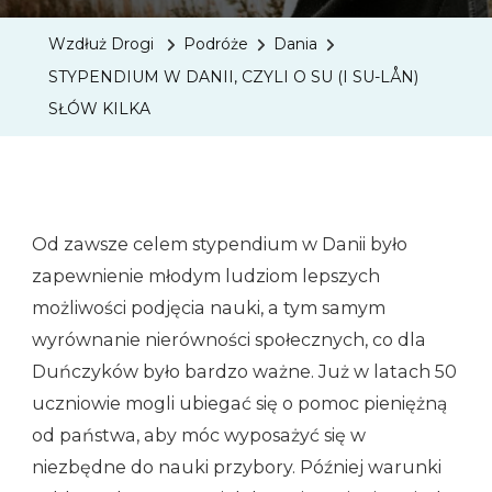
DANII,
Wzdłuż Drogi
Podróże
Dania
CZYLI
STYPENDIUM W DANII, CZYLI O SU (I SU-LÅN)
O
SŁÓW KILKA
SU
(I
SU-
LÅN)
Od zawsze celem stypendium w Danii było
SŁÓW
zapewnienie młodym ludziom lepszych
KILKA
możliwości podjęcia nauki, a tym samym
wyrównanie nierówności społecznych, co dla
Duńczyków było bardzo ważne. Już w latach 50
uczniowie mogli ubiegać się o pomoc pieniężną
od państwa, aby móc wyposażyć się w
niezbędne do nauki przybory. Później warunki