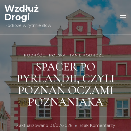
Wzdłuż
Drogi
Podróże w rytmie slow
PODRÓŻE
POLSKA
TANIE PODRÓŻE
SPACER PO
PYRLANDII, CZYLI
POZNAŃ OCZAMI
POZNANIAKA
Do
Zaktualizowano
01/07/2026
Brak Komentarzy