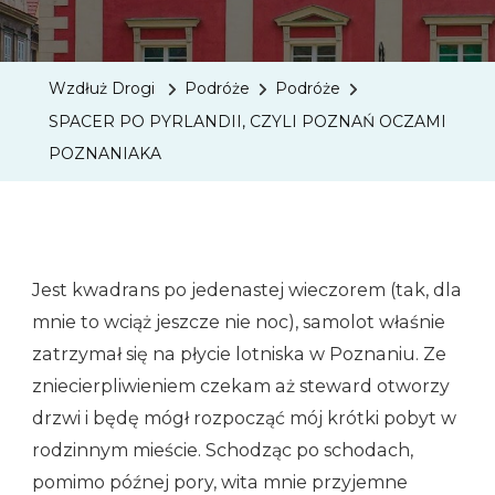
SPACE
PO
PYRLAN
Wzdłuż Drogi
Podróże
Podróże
CZYLI
SPACER PO PYRLANDII, CZYLI POZNAŃ OCZAMI
POZNA
POZNANIAKA
OCZAM
POZNA
Jest kwadrans po jedenastej wieczorem (tak, dla
mnie to wciąż jeszcze nie noc), samolot właśnie
zatrzymał się na płycie lotniska w Poznaniu. Ze
zniecierpliwieniem czekam aż steward otworzy
drzwi i będę mógł rozpocząć mój krótki pobyt w
rodzinnym mieście. Schodząc po schodach,
pomimo późnej pory, wita mnie przyjemne