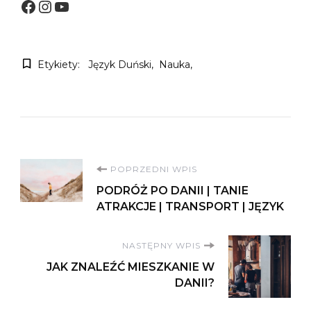
Facebook
Instagram
YouTube
Etykiety:
Język Duński
Nauka
Nawigacja
POPRZEDNI WPIS
PODRÓŻ PO DANII | TANIE
wpisu
ATRAKCJE | TRANSPORT | JĘZYK
NASTĘPNY WPIS
JAK ZNALEŹĆ MIESZKANIE W
DANII?