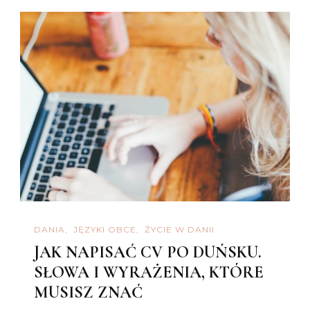
DANIA
JĘZYKI OBCE
ŻYCIE W DANII
JAK NAPISAĆ CV PO DUŃSKU.
SŁOWA I WYRAŻENIA, KTÓRE
MUSISZ ZNAĆ