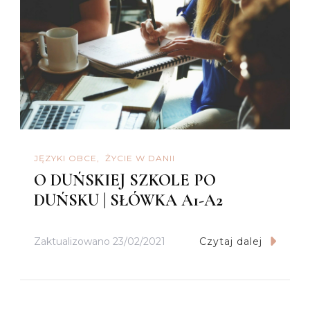
JĘZYKI OBCE
ŻYCIE W DANII
O DUŃSKIEJ SZKOLE PO
DUŃSKU | SŁÓWKA A1-A2
Zaktualizowano
23/02/2021
Czytaj dalej