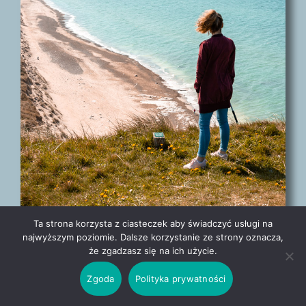
Ta strona korzysta z ciasteczek aby świadczyć usługi na
najwyższym poziomie. Dalsze korzystanie ze strony oznacza,
że zgadzasz się na ich użycie.
Zgoda
Polityka prywatności
5 miejsc, które musisz zobaczyć na Północy
Danii