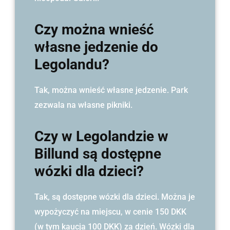
Czy można wnieść
własne jedzenie do
Legolandu?
Tak, można wnieść własne jedzenie. Park
zezwala na własne pikniki.
Czy w Legolandzie w
Billund są dostępne
wózki dla dzieci?
Tak, są dostępne wózki dla dzieci. Można je
wypożyczyć na miejscu, w cenie 150 DKK
(w tym kaucja 100 DKK) za dzień. Wózki dla