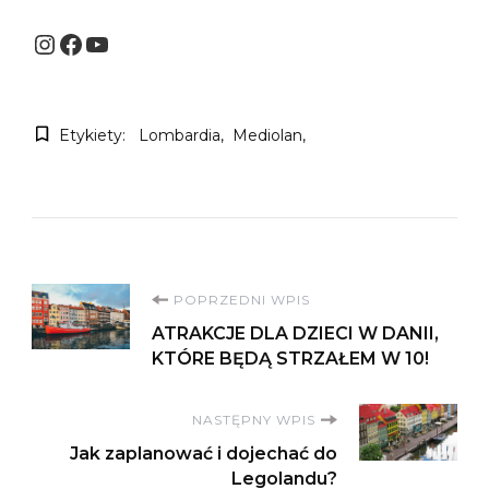
Instagram
Facebook
YouTube
Etykiety:
Lombardia
Mediolan
Nawigacja
POPRZEDNI WPIS
ATRAKCJE DLA DZIECI W DANII,
wpisu
KTÓRE BĘDĄ STRZAŁEM W 10!
NASTĘPNY WPIS
Jak zaplanować i dojechać do
Legolandu?