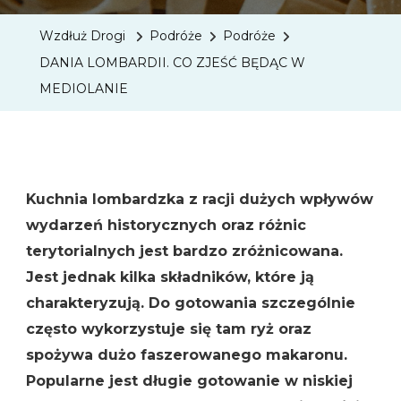
CO
Wzdłuż Drogi
Podróże
Podróże
ZJEŚĆ
DANIA LOMBARDII. CO ZJEŚĆ BĘDĄC W
BĘDĄC
MEDIOLANIE
W
MEDIO
Kuchnia lombardzka z racji dużych wpływów
wydarzeń historycznych oraz różnic
terytorialnych jest bardzo zróżnicowana.
Jest jednak kilka składników, które ją
charakteryzują. Do gotowania szczególnie
często wykorzystuje się tam ryż oraz
spożywa dużo faszerowanego makaronu.
Popularne jest długie gotowanie w niskiej