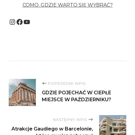
COMO. GDZIE WARTO SIĘ WYBRAĆ?
Instagram
Facebook
YouTube
Nawigacja
POPRZEDNI WPIS
GDZIE POJECHAĆ W CIEPŁE
wpisu
MIEJSCE W PAŹDZIERNIKU?
NASTĘPNY WPIS
Atrakcje Gaudíego w Barcelonie,