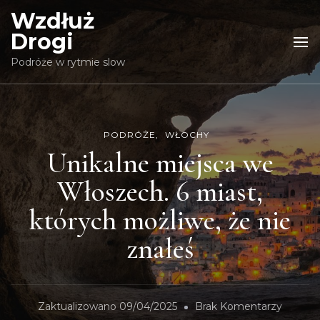
Wzdłuż
Drogi
Podróże w rytmie slow
PODRÓŻE
WŁOCHY
Unikalne miejsca we
Włoszech. 6 miast,
których możliwe, że nie
znałeś
Do
Zaktualizowano
09/04/2025
Brak Komentarzy