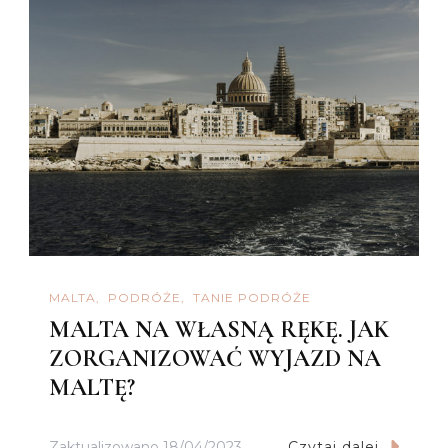
MALTA
PODRÓŻE
TANIE PODRÓŻE
MALTA NA WŁASNĄ RĘKĘ. JAK
ZORGANIZOWAĆ WYJAZD NA
MALTĘ?
Zaktualizowano
18/04/2023
Czytaj dalej