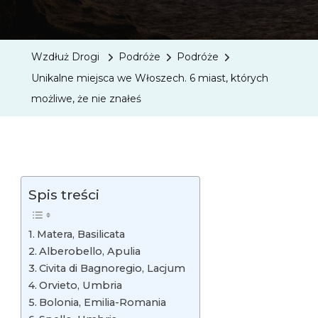
Unikaln
Miejsca
We
Wzdłuż Drogi
Podróże
Podróże
Włosze
Unikalne miejsca we Włoszech. 6 miast, których
6
możliwe, że nie znałeś
Miast,
Któryc
Możliwe
Że
Nie
Spis treści
Znałeś
Matera, Basilicata
Alberobello, Apulia
Civita di Bagnoregio, Lacjum
Orvieto, Umbria
Bolonia, Emilia-Romania